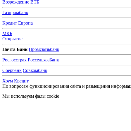
В
озрождение
ВТБ
Г
азпромбанк
К
редит Европа
М
КБ
О
ткрытие
П
очта Банк
Промсвязьбанк
Р
осгосстрах
РоссельхозБанк
С
бербанк
Совкомбанк
Х
оум Кредит
По вопросам функционирования сайта и размещения информац
Мы используем фалы cookie