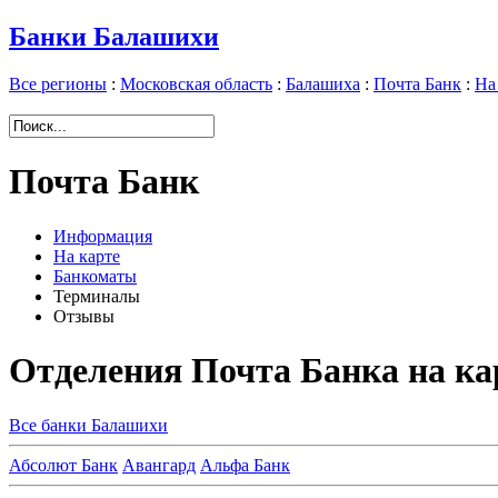
Банки Балашихи
Все регионы
:
Московская область
:
Балашиха
:
Почта Банк
:
На
Почта Банк
Информация
На карте
Банкоматы
Терминалы
Отзывы
Отделения Почта Банка на к
Все банки Балашихи
А
бсолют Банк
Авангард
Альфа Банк