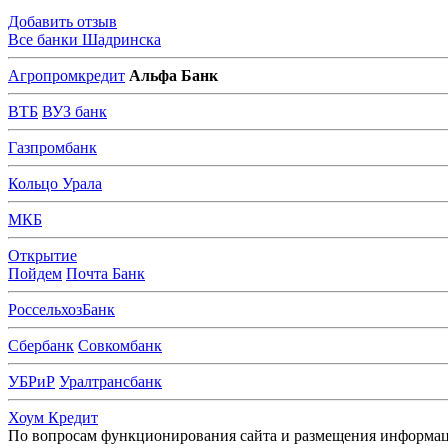
Добавить отзыв
Все банки Шадринска
А
гропромкредит
Альфа Банк
В
ТБ
ВУЗ банк
Г
азпромбанк
К
ольцо Урала
М
КБ
О
ткрытие
П
ойдем
Почта Банк
Р
оссельхозБанк
С
бербанк
Совкомбанк
У
БРиР
Уралтрансбанк
Х
оум Кредит
По вопросам функционирования сайта и размещения информац