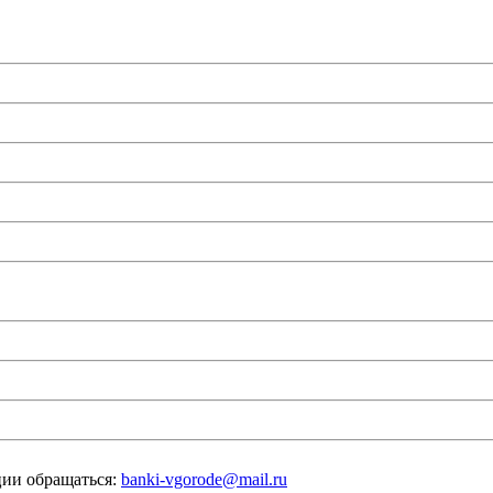
ии обращаться:
banki-vgorode@mail.ru