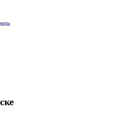
маты
ске