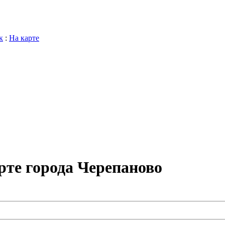
к
:
На карте
рте города Черепаново