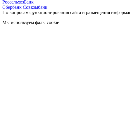
Р
оссельхозБанк
С
бербанк
Совкомбанк
По вопросам функционирования сайта и размещения информац
Мы используем фалы cookie