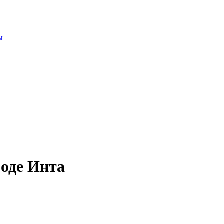
ы
оде Инта